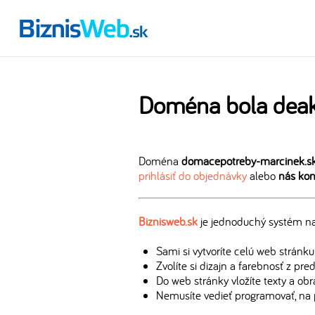
Doména bola deak
Doména
domacepotreby-marcinek.s
prihlásiť do objednávky
alebo
nás kon
Biznisweb.sk
je jednoduchý systém na 
Sami si vytvoríte celú web stránku
Zvolíte si dizajn a farebnosť z pr
Do web stránky vložíte texty a ob
Nemusíte vedieť programovať, na 