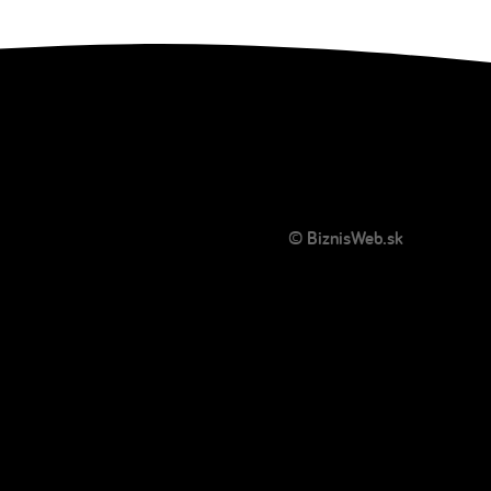
© BiznisWeb.sk