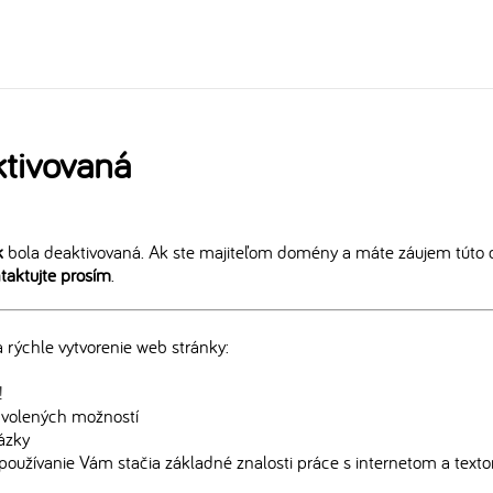
tivovaná
k
bola deaktivovaná. Ak ste majiteľom domény a máte záujem túto 
taktujte prosím
.
rýchle vytvorenie web stránky:
!
edvolených možností
rázky
používanie Vám stačia základné znalosti práce s internetom a text