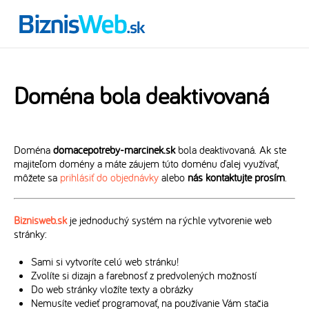
Doména bola deaktivovaná
Doména
domacepotreby-marcinek.sk
bola deaktivovaná. Ak ste
majiteľom domény a máte záujem túto doménu ďalej využívať,
môžete sa
prihlásiť do objednávky
alebo
nás kontaktujte prosím
.
Biznisweb.sk
je jednoduchý systém na rýchle vytvorenie web
stránky:
Sami si vytvoríte celú web stránku!
Zvolíte si dizajn a farebnosť z predvolených možností
Do web stránky vložíte texty a obrázky
Nemusíte vedieť programovať, na používanie Vám stačia