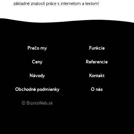
základné znalosti práce s internetom a textom!
Prečo my
Funkcie
Ceny
Referencie
Návody
Kontakt
Obchodné podmienky
O nás
© BiznisWeb.sk