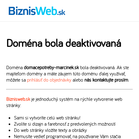
Doména bola deaktivovaná
Doména
domacepotreby-marcinek.sk
bola deaktivovaná. Ak ste
majiteľom domény a máte záujem túto doménu ďalej využívať,
môžete sa
prihlásiť do objednávky
alebo
nás kontaktujte prosím
.
Biznisweb.sk
je jednoduchý systém na rýchle vytvorenie web
stránky:
Sami si vytvoríte celú web stránku!
Zvolíte si dizajn a farebnosť z predvolených možností
Do web stránky vložíte texty a obrázky
Nemusíte vedieť programovať, na používanie Vám stačia