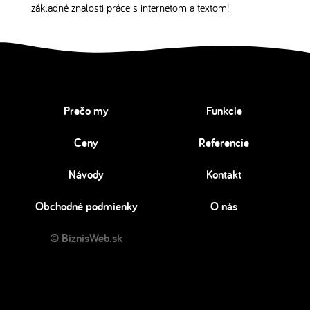
základné znalosti práce s internetom a textom!
Prečo my
Funkcie
Ceny
Referencie
Návody
Kontakt
Obchodné podmienky
O nás
© BiznisWeb.sk