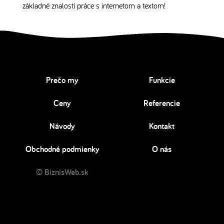
základné znalosti práce s internetom a textom!
Prečo my
Funkcie
Ceny
Referencie
Návody
Kontakt
Obchodné podmienky
O nás
© BiznisWeb.sk