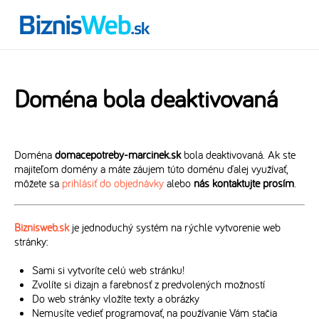
Doména bola deaktivovaná
Doména
domacepotreby-marcinek.sk
bola deaktivovaná. Ak ste
majiteľom domény a máte záujem túto doménu ďalej využívať,
môžete sa
prihlásiť do objednávky
alebo
nás kontaktujte prosím
.
Biznisweb.sk
je jednoduchý systém na rýchle vytvorenie web
stránky:
Sami si vytvoríte celú web stránku!
Zvolíte si dizajn a farebnosť z predvolených možností
Do web stránky vložíte texty a obrázky
Nemusíte vedieť programovať, na používanie Vám stačia