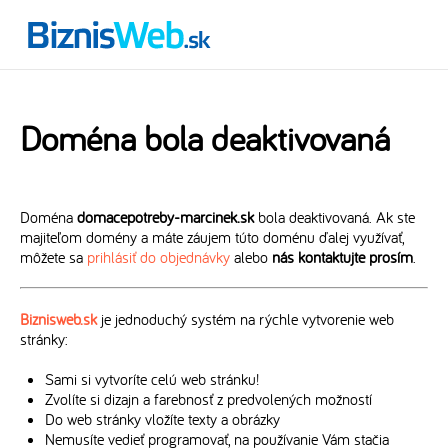
Doména bola deaktivovaná
Doména
domacepotreby-marcinek.sk
bola deaktivovaná. Ak ste
majiteľom domény a máte záujem túto doménu ďalej využívať,
môžete sa
prihlásiť do objednávky
alebo
nás kontaktujte prosím
.
Biznisweb.sk
je jednoduchý systém na rýchle vytvorenie web
stránky:
Sami si vytvoríte celú web stránku!
Zvolíte si dizajn a farebnosť z predvolených možností
Do web stránky vložíte texty a obrázky
Nemusíte vedieť programovať, na používanie Vám stačia