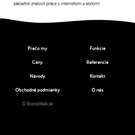
základné znalosti práce s internetom a textom!
Prečo my
Funkcie
Ceny
Referencie
Návody
Kontakt
Obchodné podmienky
O nás
© BiznisWeb.sk