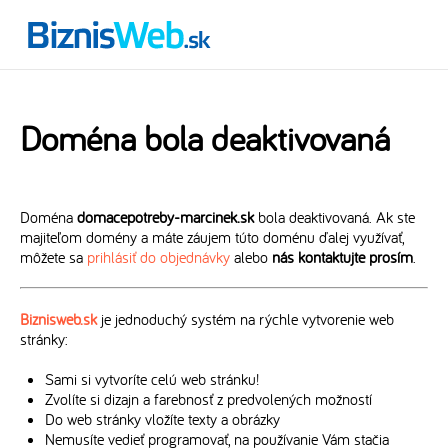
Doména bola deaktivovaná
Doména
domacepotreby-marcinek.sk
bola deaktivovaná. Ak ste
majiteľom domény a máte záujem túto doménu ďalej využívať,
môžete sa
prihlásiť do objednávky
alebo
nás kontaktujte prosím
.
Biznisweb.sk
je jednoduchý systém na rýchle vytvorenie web
stránky:
Sami si vytvoríte celú web stránku!
Zvolíte si dizajn a farebnosť z predvolených možností
Do web stránky vložíte texty a obrázky
Nemusíte vedieť programovať, na používanie Vám stačia