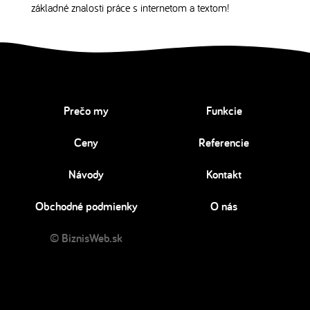
základné znalosti práce s internetom a textom!
Prečo my
Funkcie
Ceny
Referencie
Návody
Kontakt
Obchodné podmienky
O nás
© BiznisWeb.sk