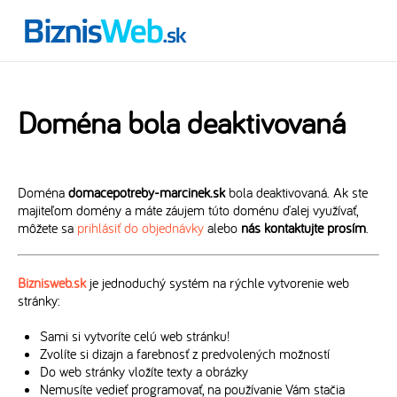
Doména bola deaktivovaná
Doména
domacepotreby-marcinek.sk
bola deaktivovaná. Ak ste
majiteľom domény a máte záujem túto doménu ďalej využívať,
môžete sa
prihlásiť do objednávky
alebo
nás kontaktujte prosím
.
Biznisweb.sk
je jednoduchý systém na rýchle vytvorenie web
stránky:
Sami si vytvoríte celú web stránku!
Zvolíte si dizajn a farebnosť z predvolených možností
Do web stránky vložíte texty a obrázky
Nemusíte vedieť programovať, na používanie Vám stačia