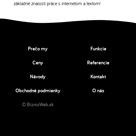
základné znalosti práce s internetom a textom!
Prečo my
Funkcie
Ceny
Referencie
Návody
Kontakt
Obchodné podmienky
O nás
© BiznisWeb.sk