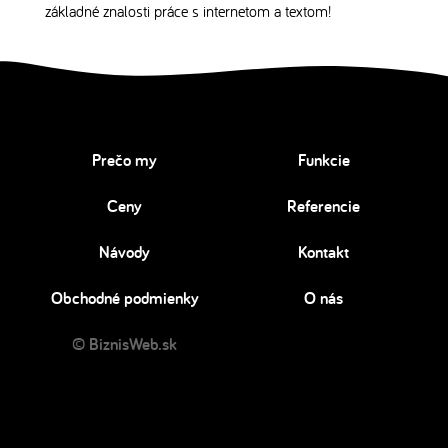
základné znalosti práce s internetom a textom!
Prečo my
Funkcie
Ceny
Referencie
Návody
Kontakt
Obchodné podmienky
O nás
© BiznisWeb.sk