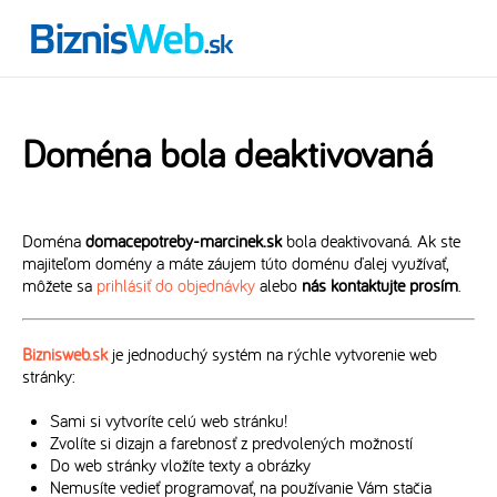
Doména bola deaktivovaná
Doména
domacepotreby-marcinek.sk
bola deaktivovaná. Ak ste
majiteľom domény a máte záujem túto doménu ďalej využívať,
môžete sa
prihlásiť do objednávky
alebo
nás kontaktujte prosím
.
Biznisweb.sk
je jednoduchý systém na rýchle vytvorenie web
stránky:
Sami si vytvoríte celú web stránku!
Zvolíte si dizajn a farebnosť z predvolených možností
Do web stránky vložíte texty a obrázky
Nemusíte vedieť programovať, na používanie Vám stačia