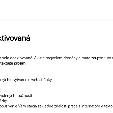
tivovaná
k
bola deaktivovaná. Ak ste majiteľom domény a máte záujem túto 
taktujte prosím
.
rýchle vytvorenie web stránky:
!
edvolených možností
rázky
používanie Vám stačia základné znalosti práce s internetom a text