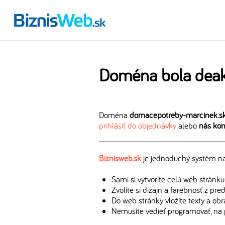
Doména bola deak
Doména
domacepotreby-marcinek.s
prihlásiť do objednávky
alebo
nás kon
Biznisweb.sk
je jednoduchý systém na 
Sami si vytvoríte celú web stránku
Zvolíte si dizajn a farebnosť z pr
Do web stránky vložíte texty a ob
Nemusíte vedieť programovať, na 