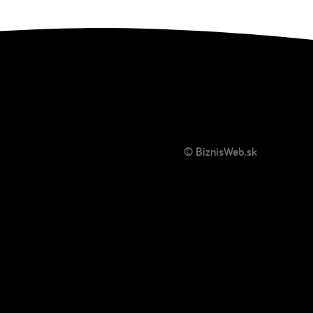
© BiznisWeb.sk