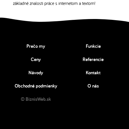
základné znalosti práce s internetom a textom!
Prečo my
Funkcie
Ceny
Referencie
Návody
Kontakt
Obchodné podmienky
O nás
© BiznisWeb.sk