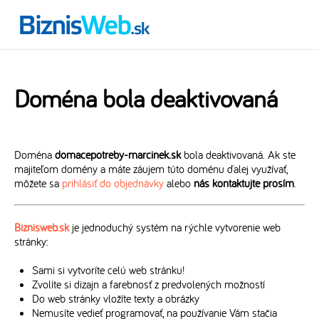
Doména bola deaktivovaná
Doména
domacepotreby-marcinek.sk
bola deaktivovaná. Ak ste
majiteľom domény a máte záujem túto doménu ďalej využívať,
môžete sa
prihlásiť do objednávky
alebo
nás kontaktujte prosím
.
Biznisweb.sk
je jednoduchý systém na rýchle vytvorenie web
stránky:
Sami si vytvoríte celú web stránku!
Zvolíte si dizajn a farebnosť z predvolených možností
Do web stránky vložíte texty a obrázky
Nemusíte vedieť programovať, na používanie Vám stačia