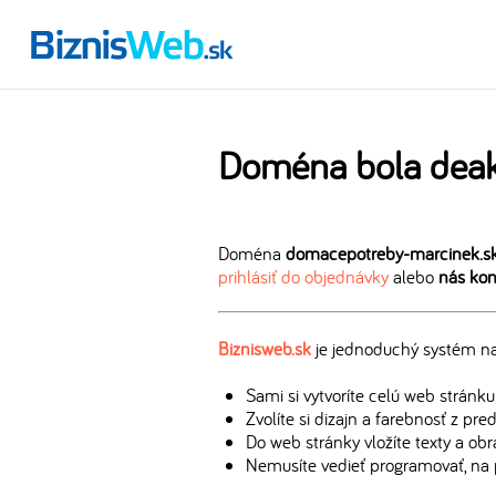
Doména bola deak
Doména
domacepotreby-marcinek.s
prihlásiť do objednávky
alebo
nás kon
Biznisweb.sk
je jednoduchý systém na 
Sami si vytvoríte celú web stránku
Zvolíte si dizajn a farebnosť z pr
Do web stránky vložíte texty a ob
Nemusíte vedieť programovať, na 