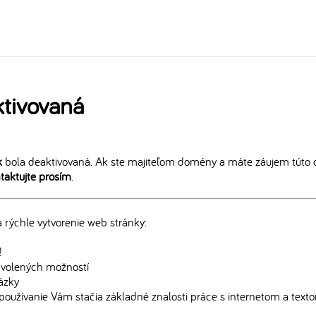
tivovaná
k
bola deaktivovaná. Ak ste majiteľom domény a máte záujem túto 
taktujte prosím
.
rýchle vytvorenie web stránky:
!
edvolených možností
rázky
používanie Vám stačia základné znalosti práce s internetom a text