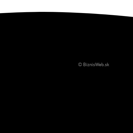
© BiznisWeb.sk