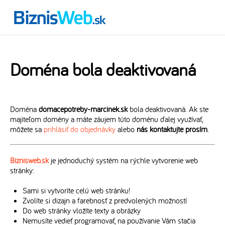
Doména bola deaktivovaná
Doména
domacepotreby-marcinek.sk
bola deaktivovaná. Ak ste
majiteľom domény a máte záujem túto doménu ďalej využívať,
môžete sa
prihlásiť do objednávky
alebo
nás kontaktujte prosím
.
Biznisweb.sk
je jednoduchý systém na rýchle vytvorenie web
stránky:
Sami si vytvoríte celú web stránku!
Zvolíte si dizajn a farebnosť z predvolených možností
Do web stránky vložíte texty a obrázky
Nemusíte vedieť programovať, na používanie Vám stačia