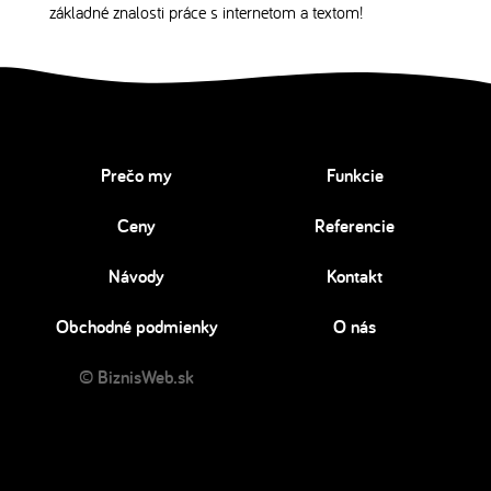
základné znalosti práce s internetom a textom!
Prečo my
Funkcie
Ceny
Referencie
Návody
Kontakt
Obchodné podmienky
O nás
© BiznisWeb.sk