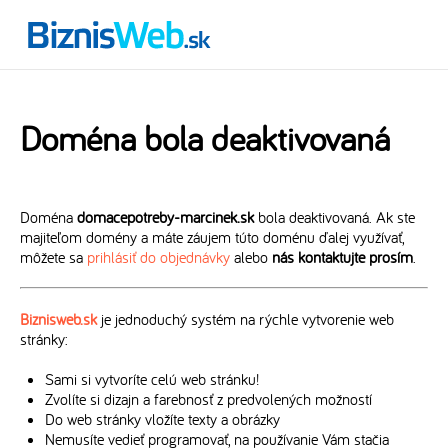
Doména bola deaktivovaná
Doména
domacepotreby-marcinek.sk
bola deaktivovaná. Ak ste
majiteľom domény a máte záujem túto doménu ďalej využívať,
môžete sa
prihlásiť do objednávky
alebo
nás kontaktujte prosím
.
Biznisweb.sk
je jednoduchý systém na rýchle vytvorenie web
stránky:
Sami si vytvoríte celú web stránku!
Zvolíte si dizajn a farebnosť z predvolených možností
Do web stránky vložíte texty a obrázky
Nemusíte vedieť programovať, na používanie Vám stačia