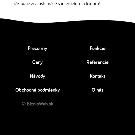
základné znalosti práce s internetom a textom!
Prečo my
Funkcie
Ceny
Referencie
Návody
Kontakt
Obchodné podmienky
O nás
© BiznisWeb.sk