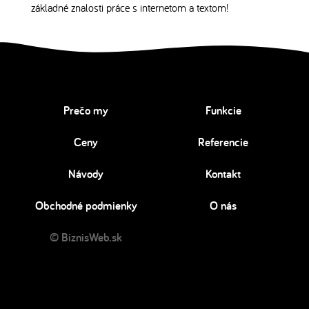
základné znalosti práce s internetom a textom!
Prečo my
Funkcie
Ceny
Referencie
Návody
Kontakt
Obchodné podmienky
O nás
© BiznisWeb.sk