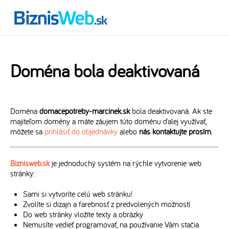
Doména bola deaktivovaná
Doména
domacepotreby-marcinek.sk
bola deaktivovaná. Ak ste
majiteľom domény a máte záujem túto doménu ďalej využívať,
môžete sa
prihlásiť do objednávky
alebo
nás kontaktujte prosím
.
Biznisweb.sk
je jednoduchý systém na rýchle vytvorenie web
stránky:
Sami si vytvoríte celú web stránku!
Zvolíte si dizajn a farebnosť z predvolených možností
Do web stránky vložíte texty a obrázky
Nemusíte vedieť programovať, na používanie Vám stačia