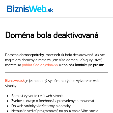
Doména bola deaktivovaná
Doména
domacepotreby-marcinek.sk
bola deaktivovaná. Ak ste
majiteľom domény a máte záujem túto doménu ďalej využívať,
môžete sa
prihlásiť do objednávky
alebo
nás kontaktujte prosím
.
Biznisweb.sk
je jednoduchý systém na rýchle vytvorenie web
stránky:
Sami si vytvoríte celú web stránku!
Zvolíte si dizajn a farebnosť z predvolených možností
Do web stránky vložíte texty a obrázky
Nemusíte vedieť programovať, na používanie Vám stačia