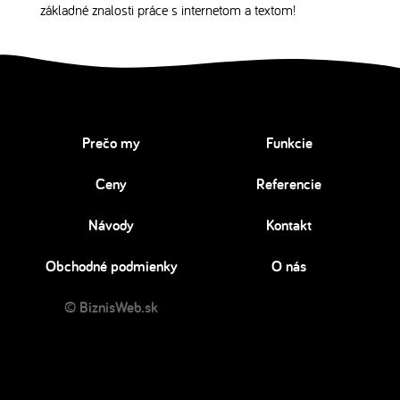
základné znalosti práce s internetom a textom!
Prečo my
Funkcie
Ceny
Referencie
Návody
Kontakt
Obchodné podmienky
O nás
© BiznisWeb.sk