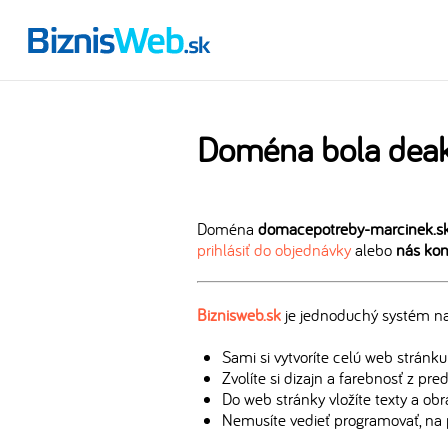
Doména bola deak
Doména
domacepotreby-marcinek.s
prihlásiť do objednávky
alebo
nás kon
Biznisweb.sk
je jednoduchý systém na 
Sami si vytvoríte celú web stránku
Zvolíte si dizajn a farebnosť z pr
Do web stránky vložíte texty a ob
Nemusíte vedieť programovať, na 