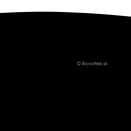
© BiznisWeb.sk