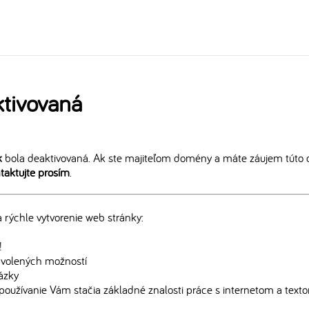
tivovaná
k
bola deaktivovaná. Ak ste majiteľom domény a máte záujem túto 
taktujte prosím
.
rýchle vytvorenie web stránky:
!
edvolených možností
rázky
používanie Vám stačia základné znalosti práce s internetom a text