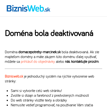
Doména bola deaktivovaná
Doména
domacepotreby-marcinek.sk
bola deaktivovaná. Ak ste
majiteľom domény a máte záujem túto doménu ďalej využívať,
môžete sa
prihlásiť do objednávky
alebo
nás kontaktujte prosím
.
Biznisweb.sk
je jednoduchý systém na rýchle vytvorenie web
stránky:
Sami si vytvoríte celú web stránku!
Zvolíte si dizajn a farebnosť z predvolených možností
Do web stránky vložíte texty a obrázky
Nemusíte vedieť programovať, na používanie Vám stačia