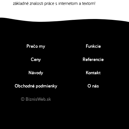
základné znalosti práce s internetom a textom!
Prečo my
Funkcie
Ceny
Referencie
Návody
Kontakt
Obchodné podmienky
O nás
© BiznisWeb.sk