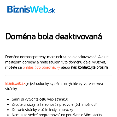
Doména bola deaktivovaná
Doména
domacepotreby-marcinek.sk
bola deaktivovaná. Ak ste
majiteľom domény a máte záujem túto doménu ďalej využívať,
môžete sa
prihlásiť do objednávky
alebo
nás kontaktujte prosím
.
Biznisweb.sk
je jednoduchý systém na rýchle vytvorenie web
stránky:
Sami si vytvoríte celú web stránku!
Zvolíte si dizajn a farebnosť z predvolených možností
Do web stránky vložíte texty a obrázky
Nemusíte vedieť programovať, na používanie Vám stačia