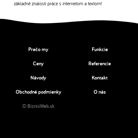
základné znalosti práce s internetom a textom!
Prečo my
Funkcie
Ceny
Referencie
Návody
Kontakt
Obchodné podmienky
O nás
© BiznisWeb.sk