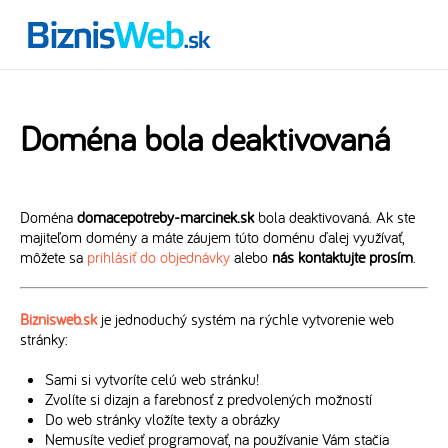
Doména bola deaktivovaná
Doména
domacepotreby-marcinek.sk
bola deaktivovaná. Ak ste
majiteľom domény a máte záujem túto doménu ďalej využívať,
môžete sa
prihlásiť do objednávky
alebo
nás kontaktujte prosím
.
Biznisweb.sk
je jednoduchý systém na rýchle vytvorenie web
stránky:
Sami si vytvoríte celú web stránku!
Zvolíte si dizajn a farebnosť z predvolených možností
Do web stránky vložíte texty a obrázky
Nemusíte vedieť programovať, na používanie Vám stačia