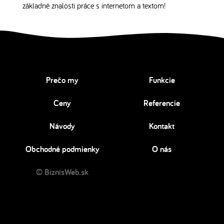
základné znalosti práce s internetom a textom!
Prečo my
Funkcie
Ceny
Referencie
Návody
Kontakt
Obchodné podmienky
O nás
© BiznisWeb.sk