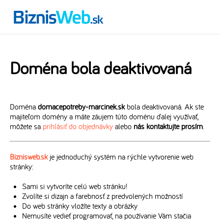
Doména bola deaktivovaná
Doména
domacepotreby-marcinek.sk
bola deaktivovaná. Ak ste
majiteľom domény a máte záujem túto doménu ďalej využívať,
môžete sa
prihlásiť do objednávky
alebo
nás kontaktujte prosím
.
Biznisweb.sk
je jednoduchý systém na rýchle vytvorenie web
stránky:
Sami si vytvoríte celú web stránku!
Zvolíte si dizajn a farebnosť z predvolených možností
Do web stránky vložíte texty a obrázky
Nemusíte vedieť programovať, na používanie Vám stačia