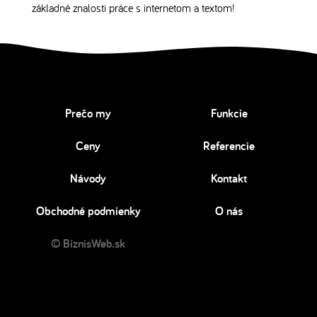
základné znalosti práce s internetom a textom!
Prečo my
Funkcie
Ceny
Referencie
Návody
Kontakt
Obchodné podmienky
O nás
© BiznisWeb.sk