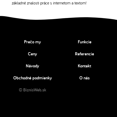
základné znalosti práce s internetom a textom!
Prečo my
Funkcie
Ceny
Referencie
Návody
Kontakt
Obchodné podmienky
O nás
© BiznisWeb.sk