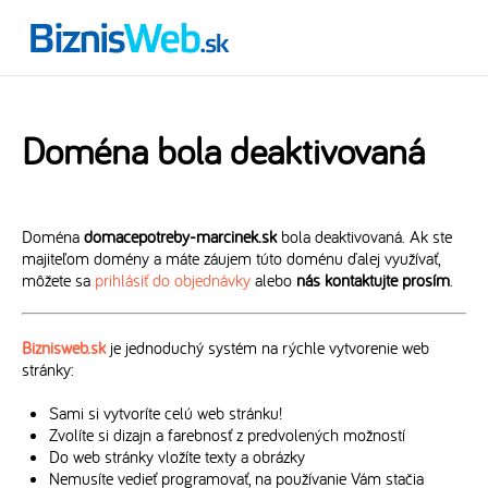
Doména bola deaktivovaná
Doména
domacepotreby-marcinek.sk
bola deaktivovaná. Ak ste
majiteľom domény a máte záujem túto doménu ďalej využívať,
môžete sa
prihlásiť do objednávky
alebo
nás kontaktujte prosím
.
Biznisweb.sk
je jednoduchý systém na rýchle vytvorenie web
stránky:
Sami si vytvoríte celú web stránku!
Zvolíte si dizajn a farebnosť z predvolených možností
Do web stránky vložíte texty a obrázky
Nemusíte vedieť programovať, na používanie Vám stačia