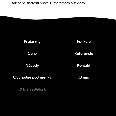
základné znalosti práce s internetom a textom!
Prečo my
Funkcie
Ceny
Referencie
Návody
Kontakt
Obchodné podmienky
O nás
© BiznisWeb.sk