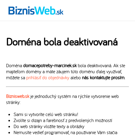
Doména bola deaktivovaná
Doména
domacepotreby-marcinek.sk
bola deaktivovaná. Ak ste
majiteľom domény a máte záujem túto doménu ďalej využívať,
môžete sa
prihlásiť do objednávky
alebo
nás kontaktujte prosím
.
Biznisweb.sk
je jednoduchý systém na rýchle vytvorenie web
stránky:
Sami si vytvoríte celú web stránku!
Zvolíte si dizajn a farebnosť z predvolených možností
Do web stránky vložíte texty a obrázky
Nemusíte vedieť programovať, na používanie Vám stačia