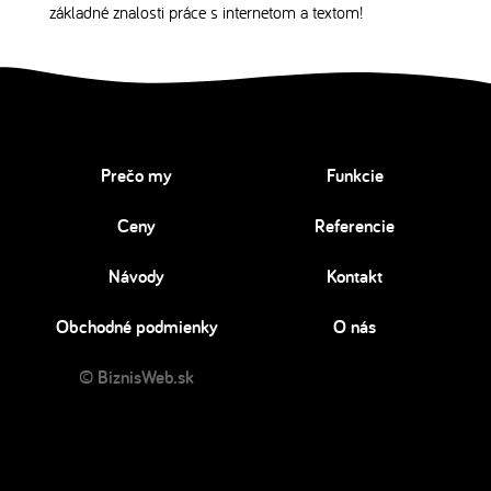
základné znalosti práce s internetom a textom!
Prečo my
Funkcie
Ceny
Referencie
Návody
Kontakt
Obchodné podmienky
O nás
© BiznisWeb.sk