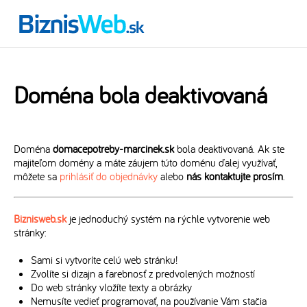
Doména bola deaktivovaná
Doména
domacepotreby-marcinek.sk
bola deaktivovaná. Ak ste
majiteľom domény a máte záujem túto doménu ďalej využívať,
môžete sa
prihlásiť do objednávky
alebo
nás kontaktujte prosím
.
Biznisweb.sk
je jednoduchý systém na rýchle vytvorenie web
stránky:
Sami si vytvoríte celú web stránku!
Zvolíte si dizajn a farebnosť z predvolených možností
Do web stránky vložíte texty a obrázky
Nemusíte vedieť programovať, na používanie Vám stačia