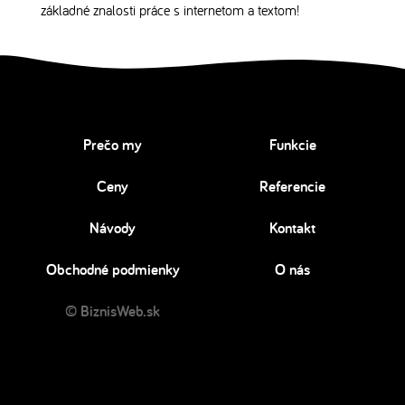
základné znalosti práce s internetom a textom!
Prečo my
Funkcie
Ceny
Referencie
Návody
Kontakt
Obchodné podmienky
O nás
© BiznisWeb.sk