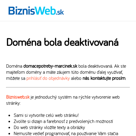
Doména bola deaktivovaná
Doména
domacepotreby-marcinek.sk
bola deaktivovaná. Ak ste
majiteľom domény a máte záujem túto doménu ďalej využívať,
môžete sa
prihlásiť do objednávky
alebo
nás kontaktujte prosím
.
Biznisweb.sk
je jednoduchý systém na rýchle vytvorenie web
stránky:
Sami si vytvoríte celú web stránku!
Zvolíte si dizajn a farebnosť z predvolených možností
Do web stránky vložíte texty a obrázky
Nemusíte vedieť programovať, na používanie Vám stačia