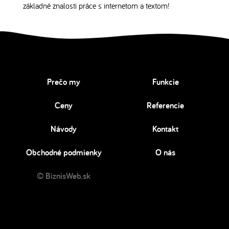
základné znalosti práce s internetom a textom!
Prečo my
Funkcie
Ceny
Referencie
Návody
Kontakt
Obchodné podmienky
O nás
© BiznisWeb.sk