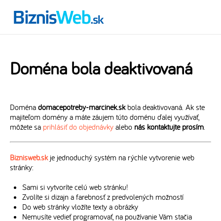
Doména bola deaktivovaná
Doména
domacepotreby-marcinek.sk
bola deaktivovaná. Ak ste
majiteľom domény a máte záujem túto doménu ďalej využívať,
môžete sa
prihlásiť do objednávky
alebo
nás kontaktujte prosím
.
Biznisweb.sk
je jednoduchý systém na rýchle vytvorenie web
stránky:
Sami si vytvoríte celú web stránku!
Zvolíte si dizajn a farebnosť z predvolených možností
Do web stránky vložíte texty a obrázky
Nemusíte vedieť programovať, na používanie Vám stačia