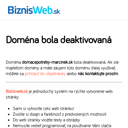
Doména bola deaktivovaná
Doména
domacepotreby-marcinek.sk
bola deaktivovaná. Ak ste
majiteľom domény a máte záujem túto doménu ďalej využívať,
môžete sa
prihlásiť do objednávky
alebo
nás kontaktujte prosím
.
Biznisweb.sk
je jednoduchý systém na rýchle vytvorenie web
stránky:
Sami si vytvoríte celú web stránku!
Zvolíte si dizajn a farebnosť z predvolených možností
Do web stránky vložíte texty a obrázky
Nemusíte vedieť programovať, na používanie Vám stačia