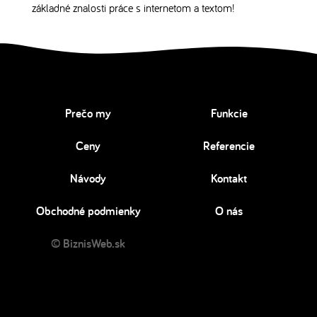
základné znalosti práce s internetom a textom!
Prečo my
Funkcie
Ceny
Referencie
Návody
Kontakt
Obchodné podmienky
O nás
© BiznisWeb.sk