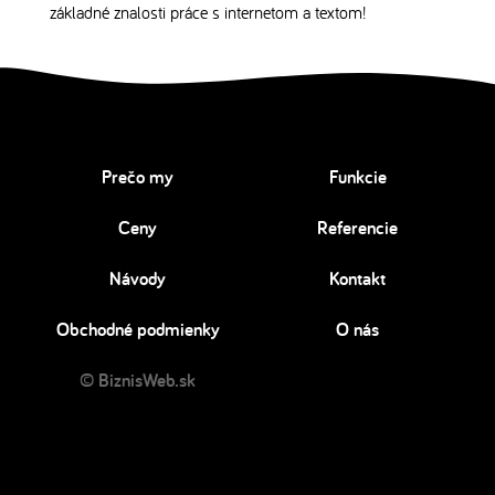
základné znalosti práce s internetom a textom!
Prečo my
Funkcie
Ceny
Referencie
Návody
Kontakt
Obchodné podmienky
O nás
© BiznisWeb.sk