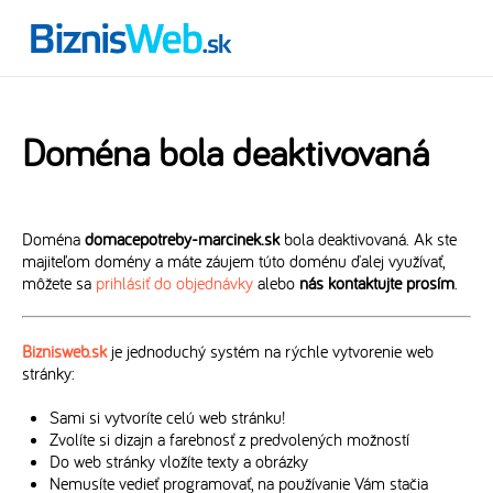
Doména bola deaktivovaná
Doména
domacepotreby-marcinek.sk
bola deaktivovaná. Ak ste
majiteľom domény a máte záujem túto doménu ďalej využívať,
môžete sa
prihlásiť do objednávky
alebo
nás kontaktujte prosím
.
Biznisweb.sk
je jednoduchý systém na rýchle vytvorenie web
stránky:
Sami si vytvoríte celú web stránku!
Zvolíte si dizajn a farebnosť z predvolených možností
Do web stránky vložíte texty a obrázky
Nemusíte vedieť programovať, na používanie Vám stačia