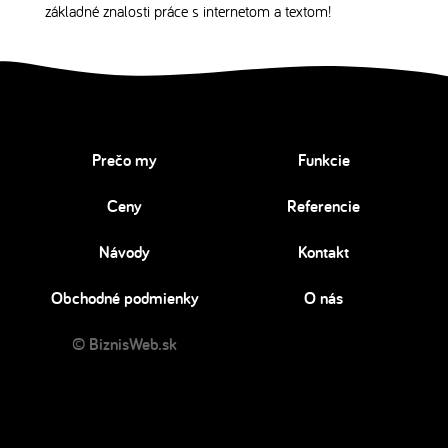
základné znalosti práce s internetom a textom!
Prečo my
Funkcie
Ceny
Referencie
Návody
Kontakt
Obchodné podmienky
O nás
© BiznisWeb.sk