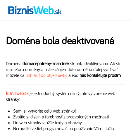
Doména bola deaktivovaná
Doména
domacepotreby-marcinek.sk
bola deaktivovaná. Ak ste
majiteľom domény a máte záujem túto doménu ďalej využívať,
môžete sa
prihlásiť do objednávky
alebo
nás kontaktujte prosím
.
Biznisweb.sk
je jednoduchý systém na rýchle vytvorenie web
stránky:
Sami si vytvoríte celú web stránku!
Zvolíte si dizajn a farebnosť z predvolených možností
Do web stránky vložíte texty a obrázky
Nemusíte vedieť programovať, na používanie Vám stačia