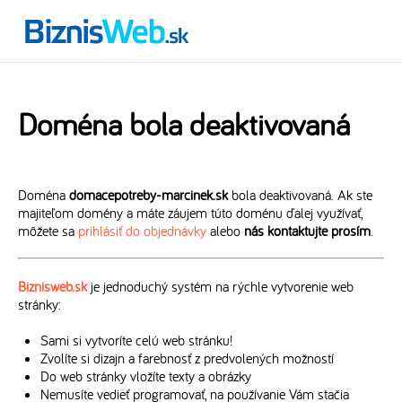
Doména bola deaktivovaná
Doména
domacepotreby-marcinek.sk
bola deaktivovaná. Ak ste
majiteľom domény a máte záujem túto doménu ďalej využívať,
môžete sa
prihlásiť do objednávky
alebo
nás kontaktujte prosím
.
Biznisweb.sk
je jednoduchý systém na rýchle vytvorenie web
stránky:
Sami si vytvoríte celú web stránku!
Zvolíte si dizajn a farebnosť z predvolených možností
Do web stránky vložíte texty a obrázky
Nemusíte vedieť programovať, na používanie Vám stačia