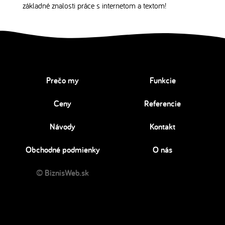
základné znalosti práce s internetom a textom!
Prečo my
Funkcie
Ceny
Referencie
Návody
Kontakt
Obchodné podmienky
O nás
© BiznisWeb.sk