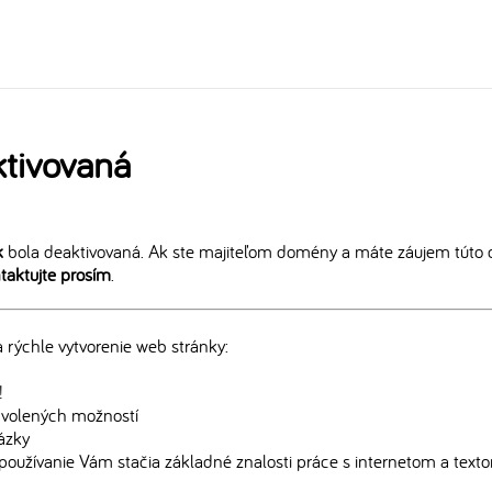
tivovaná
k
bola deaktivovaná. Ak ste majiteľom domény a máte záujem túto 
taktujte prosím
.
rýchle vytvorenie web stránky:
!
edvolených možností
rázky
používanie Vám stačia základné znalosti práce s internetom a text