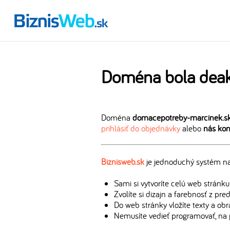
Doména bola deak
Doména
domacepotreby-marcinek.s
prihlásiť do objednávky
alebo
nás kon
Biznisweb.sk
je jednoduchý systém na 
Sami si vytvoríte celú web stránku
Zvolíte si dizajn a farebnosť z pr
Do web stránky vložíte texty a ob
Nemusíte vedieť programovať, na 