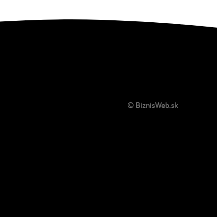
© BiznisWeb.sk