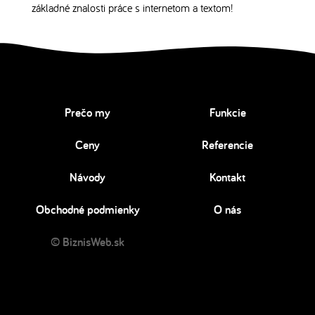
základné znalosti práce s internetom a textom!
Prečo my
Funkcie
Ceny
Referencie
Návody
Kontakt
Obchodné podmienky
O nás
© BiznisWeb.sk