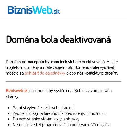
Doména bola deaktivovaná
Doména
domacepotreby-marcinek.sk
bola deaktivovaná. Ak ste
majiteľom domény a máte záujem túto doménu ďalej využívať,
môžete sa
prihlásiť do objednávky
alebo
nás kontaktujte prosím
.
Biznisweb.sk
je jednoduchý systém na rýchle vytvorenie web
stránky:
Sami si vytvoríte celú web stránku!
Zvolíte si dizajn a farebnosť z predvolených možností
Do web stránky vložíte texty a obrázky
Nemusíte vedieť programovať, na používanie Vám stačia