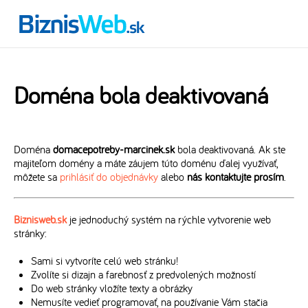
Doména bola deaktivovaná
Doména
domacepotreby-marcinek.sk
bola deaktivovaná. Ak ste
majiteľom domény a máte záujem túto doménu ďalej využívať,
môžete sa
prihlásiť do objednávky
alebo
nás kontaktujte prosím
.
Biznisweb.sk
je jednoduchý systém na rýchle vytvorenie web
stránky:
Sami si vytvoríte celú web stránku!
Zvolíte si dizajn a farebnosť z predvolených možností
Do web stránky vložíte texty a obrázky
Nemusíte vedieť programovať, na používanie Vám stačia