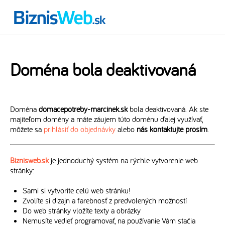
Doména bola deaktivovaná
Doména
domacepotreby-marcinek.sk
bola deaktivovaná. Ak ste
majiteľom domény a máte záujem túto doménu ďalej využívať,
môžete sa
prihlásiť do objednávky
alebo
nás kontaktujte prosím
.
Biznisweb.sk
je jednoduchý systém na rýchle vytvorenie web
stránky:
Sami si vytvoríte celú web stránku!
Zvolíte si dizajn a farebnosť z predvolených možností
Do web stránky vložíte texty a obrázky
Nemusíte vedieť programovať, na používanie Vám stačia