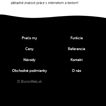
základné znalosti práce s internetom a textom!
Prečo my
Funkcie
Ceny
Referencie
Návody
Kontakt
Obchodné podmienky
O nás
© BiznisWeb.sk