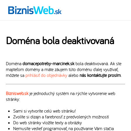
Doména bola deaktivovaná
Doména
domacepotreby-marcinek.sk
bola deaktivovaná. Ak ste
majiteľom domény a máte záujem túto doménu ďalej využívať,
môžete sa
prihlásiť do objednávky
alebo
nás kontaktujte prosím
.
Biznisweb.sk
je jednoduchý systém na rýchle vytvorenie web
stránky:
Sami si vytvoríte celú web stránku!
Zvolíte si dizajn a farebnosť z predvolených možností
Do web stránky vložíte texty a obrázky
Nemusíte vedieť programovať, na používanie Vám stačia