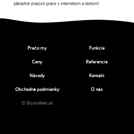
základné znalosti práce s internetom a textom!
Prečo my
Funkcie
Ceny
Referencie
Návody
Kontakt
Obchodné podmienky
O nás
© BiznisWeb.sk