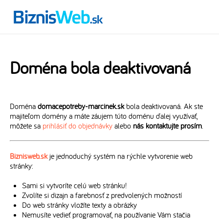
Doména bola deaktivovaná
Doména
domacepotreby-marcinek.sk
bola deaktivovaná. Ak ste
majiteľom domény a máte záujem túto doménu ďalej využívať,
môžete sa
prihlásiť do objednávky
alebo
nás kontaktujte prosím
.
Biznisweb.sk
je jednoduchý systém na rýchle vytvorenie web
stránky:
Sami si vytvoríte celú web stránku!
Zvolíte si dizajn a farebnosť z predvolených možností
Do web stránky vložíte texty a obrázky
Nemusíte vedieť programovať, na používanie Vám stačia