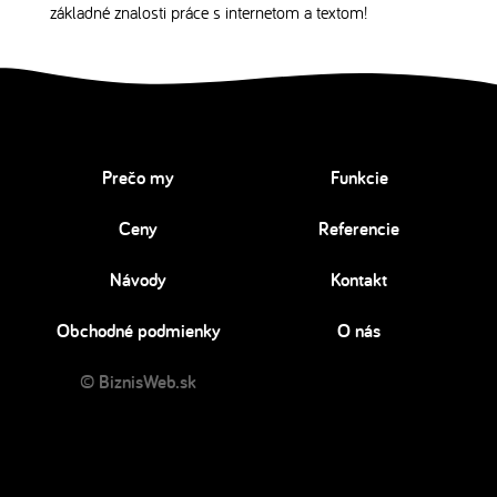
základné znalosti práce s internetom a textom!
Prečo my
Funkcie
Ceny
Referencie
Návody
Kontakt
Obchodné podmienky
O nás
© BiznisWeb.sk