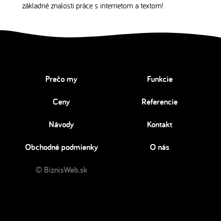
základné znalosti práce s internetom a textom!
Prečo my
Funkcie
Ceny
Referencie
Návody
Kontakt
Obchodné podmienky
O nás
© BiznisWeb.sk