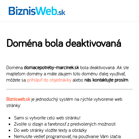
Doména bola deaktivovaná
Doména
domacepotreby-marcinek.sk
bola deaktivovaná. Ak ste
majiteľom domény a máte záujem túto doménu ďalej využívať,
môžete sa
prihlásiť do objednávky
alebo
nás kontaktujte prosím
.
Biznisweb.sk
je jednoduchý systém na rýchle vytvorenie web
stránky:
Sami si vytvoríte celú web stránku!
Zvolíte si dizajn a farebnosť z predvolených možností
Do web stránky vložíte texty a obrázky
Nemusíte vedieť programovať, na používanie Vám stačia