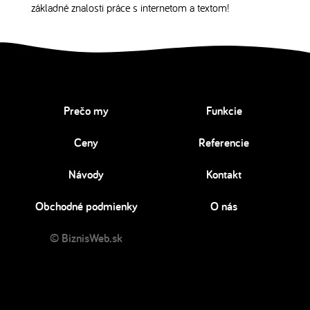
základné znalosti práce s internetom a textom!
Prečo my
Funkcie
Ceny
Referencie
Návody
Kontakt
Obchodné podmienky
O nás
© BiznisWeb.sk