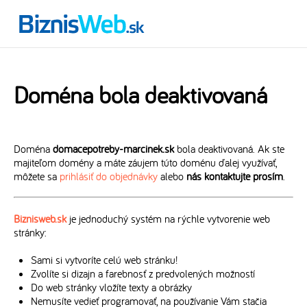
Doména bola deaktivovaná
Doména
domacepotreby-marcinek.sk
bola deaktivovaná. Ak ste
majiteľom domény a máte záujem túto doménu ďalej využívať,
môžete sa
prihlásiť do objednávky
alebo
nás kontaktujte prosím
.
Biznisweb.sk
je jednoduchý systém na rýchle vytvorenie web
stránky:
Sami si vytvoríte celú web stránku!
Zvolíte si dizajn a farebnosť z predvolených možností
Do web stránky vložíte texty a obrázky
Nemusíte vedieť programovať, na používanie Vám stačia