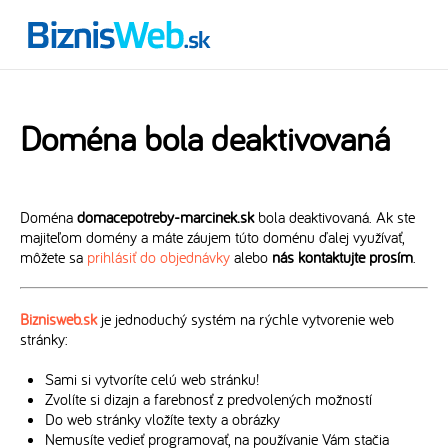
Doména bola deaktivovaná
Doména
domacepotreby-marcinek.sk
bola deaktivovaná. Ak ste
majiteľom domény a máte záujem túto doménu ďalej využívať,
môžete sa
prihlásiť do objednávky
alebo
nás kontaktujte prosím
.
Biznisweb.sk
je jednoduchý systém na rýchle vytvorenie web
stránky:
Sami si vytvoríte celú web stránku!
Zvolíte si dizajn a farebnosť z predvolených možností
Do web stránky vložíte texty a obrázky
Nemusíte vedieť programovať, na používanie Vám stačia