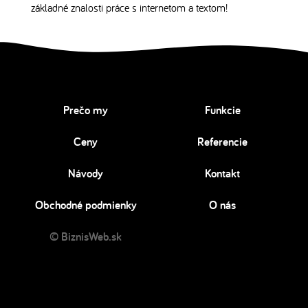
základné znalosti práce s internetom a textom!
Prečo my
Funkcie
Ceny
Referencie
Návody
Kontakt
Obchodné podmienky
O nás
© BiznisWeb.sk