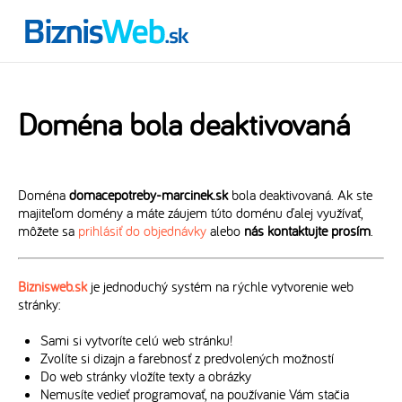
Doména bola deaktivovaná
Doména
domacepotreby-marcinek.sk
bola deaktivovaná. Ak ste
majiteľom domény a máte záujem túto doménu ďalej využívať,
môžete sa
prihlásiť do objednávky
alebo
nás kontaktujte prosím
.
Biznisweb.sk
je jednoduchý systém na rýchle vytvorenie web
stránky:
Sami si vytvoríte celú web stránku!
Zvolíte si dizajn a farebnosť z predvolených možností
Do web stránky vložíte texty a obrázky
Nemusíte vedieť programovať, na používanie Vám stačia