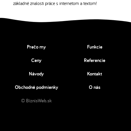
základné znalosti práce s internetom a textom!
Prečo my
Funkcie
Ceny
Referencie
Návody
Kontakt
Obchodné podmienky
O nás
© BiznisWeb.sk