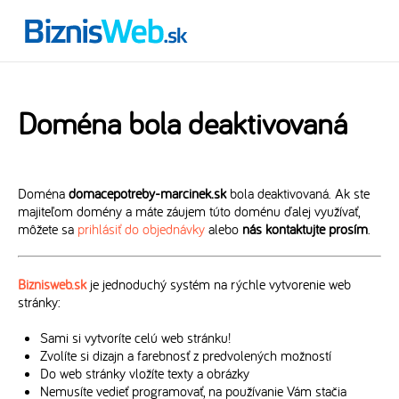
Doména bola deaktivovaná
Doména
domacepotreby-marcinek.sk
bola deaktivovaná. Ak ste
majiteľom domény a máte záujem túto doménu ďalej využívať,
môžete sa
prihlásiť do objednávky
alebo
nás kontaktujte prosím
.
Biznisweb.sk
je jednoduchý systém na rýchle vytvorenie web
stránky:
Sami si vytvoríte celú web stránku!
Zvolíte si dizajn a farebnosť z predvolených možností
Do web stránky vložíte texty a obrázky
Nemusíte vedieť programovať, na používanie Vám stačia