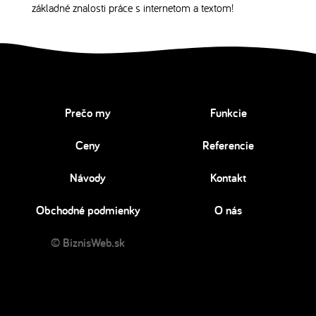
základné znalosti práce s internetom a textom!
Prečo my
Funkcie
Ceny
Referencie
Návody
Kontakt
Obchodné podmienky
O nás
© BiznisWeb.sk