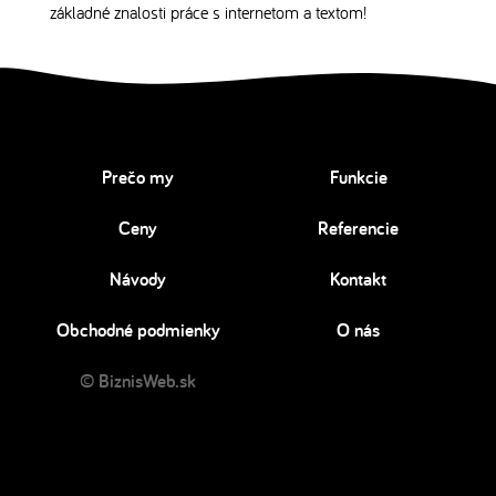
základné znalosti práce s internetom a textom!
Prečo my
Funkcie
Ceny
Referencie
Návody
Kontakt
Obchodné podmienky
O nás
© BiznisWeb.sk