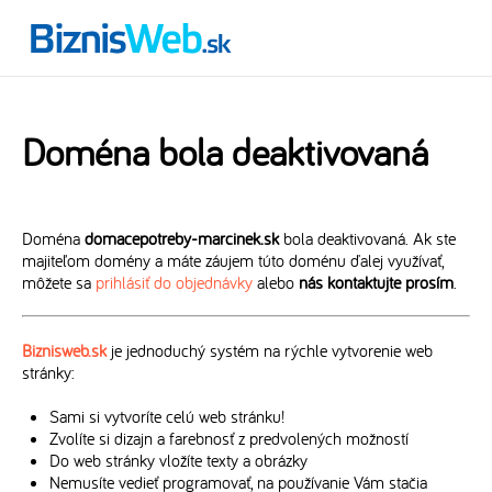
Doména bola deaktivovaná
Doména
domacepotreby-marcinek.sk
bola deaktivovaná. Ak ste
majiteľom domény a máte záujem túto doménu ďalej využívať,
môžete sa
prihlásiť do objednávky
alebo
nás kontaktujte prosím
.
Biznisweb.sk
je jednoduchý systém na rýchle vytvorenie web
stránky:
Sami si vytvoríte celú web stránku!
Zvolíte si dizajn a farebnosť z predvolených možností
Do web stránky vložíte texty a obrázky
Nemusíte vedieť programovať, na používanie Vám stačia