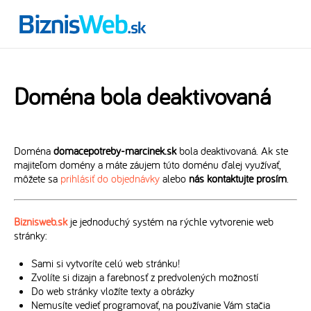
Doména bola deaktivovaná
Doména
domacepotreby-marcinek.sk
bola deaktivovaná. Ak ste
majiteľom domény a máte záujem túto doménu ďalej využívať,
môžete sa
prihlásiť do objednávky
alebo
nás kontaktujte prosím
.
Biznisweb.sk
je jednoduchý systém na rýchle vytvorenie web
stránky:
Sami si vytvoríte celú web stránku!
Zvolíte si dizajn a farebnosť z predvolených možností
Do web stránky vložíte texty a obrázky
Nemusíte vedieť programovať, na používanie Vám stačia