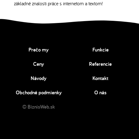
základné znalosti práce s internetom a textom!
Prečo my
Funkcie
Ceny
Referencie
Návody
Kontakt
Obchodné podmienky
O nás
© BiznisWeb.sk