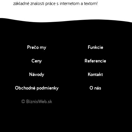
základné znalosti práce s internetom a textom!
Prečo my
Funkcie
Ceny
Referencie
Návody
Kontakt
Obchodné podmienky
O nás
© BiznisWeb.sk