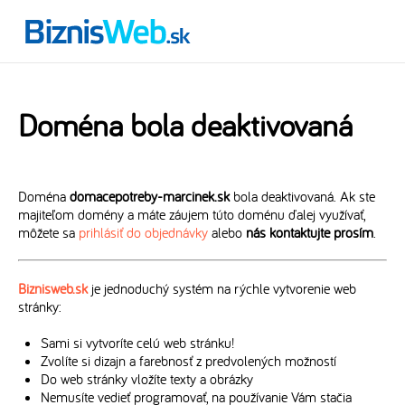
Doména bola deaktivovaná
Doména
domacepotreby-marcinek.sk
bola deaktivovaná. Ak ste
majiteľom domény a máte záujem túto doménu ďalej využívať,
môžete sa
prihlásiť do objednávky
alebo
nás kontaktujte prosím
.
Biznisweb.sk
je jednoduchý systém na rýchle vytvorenie web
stránky:
Sami si vytvoríte celú web stránku!
Zvolíte si dizajn a farebnosť z predvolených možností
Do web stránky vložíte texty a obrázky
Nemusíte vedieť programovať, na používanie Vám stačia