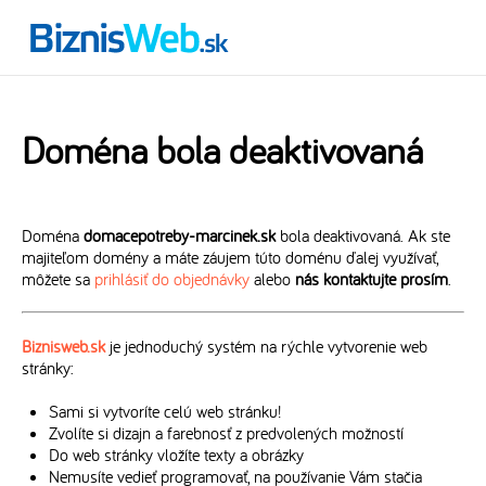
Doména bola deaktivovaná
Doména
domacepotreby-marcinek.sk
bola deaktivovaná. Ak ste
majiteľom domény a máte záujem túto doménu ďalej využívať,
môžete sa
prihlásiť do objednávky
alebo
nás kontaktujte prosím
.
Biznisweb.sk
je jednoduchý systém na rýchle vytvorenie web
stránky:
Sami si vytvoríte celú web stránku!
Zvolíte si dizajn a farebnosť z predvolených možností
Do web stránky vložíte texty a obrázky
Nemusíte vedieť programovať, na používanie Vám stačia