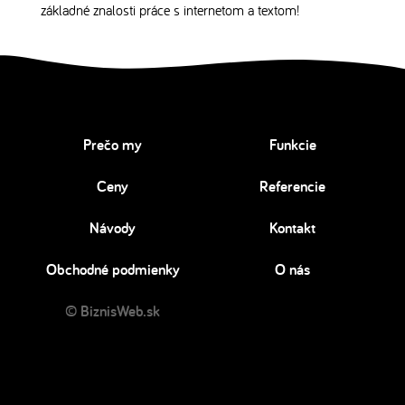
základné znalosti práce s internetom a textom!
Prečo my
Funkcie
Ceny
Referencie
Návody
Kontakt
Obchodné podmienky
O nás
© BiznisWeb.sk