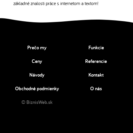
základné znalosti práce s internetom a textom!
Prečo my
Funkcie
Ceny
Referencie
Návody
Kontakt
Obchodné podmienky
O nás
© BiznisWeb.sk