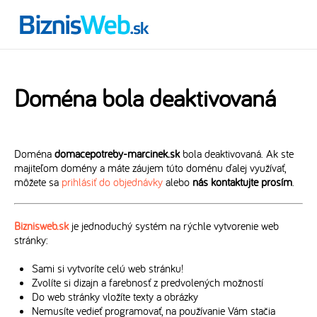
Doména bola deaktivovaná
Doména
domacepotreby-marcinek.sk
bola deaktivovaná. Ak ste
majiteľom domény a máte záujem túto doménu ďalej využívať,
môžete sa
prihlásiť do objednávky
alebo
nás kontaktujte prosím
.
Biznisweb.sk
je jednoduchý systém na rýchle vytvorenie web
stránky:
Sami si vytvoríte celú web stránku!
Zvolíte si dizajn a farebnosť z predvolených možností
Do web stránky vložíte texty a obrázky
Nemusíte vedieť programovať, na používanie Vám stačia