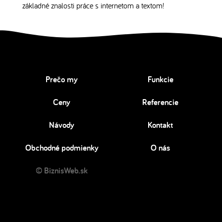
základné znalosti práce s internetom a textom!
Prečo my
Funkcie
Ceny
Referencie
Návody
Kontakt
Obchodné podmienky
O nás
© BiznisWeb.sk