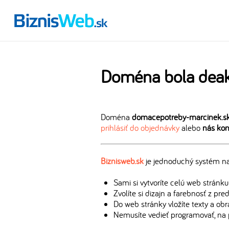
Doména bola deak
Doména
domacepotreby-marcinek.s
prihlásiť do objednávky
alebo
nás kon
Biznisweb.sk
je jednoduchý systém na 
Sami si vytvoríte celú web stránku
Zvolíte si dizajn a farebnosť z pr
Do web stránky vložíte texty a ob
Nemusíte vedieť programovať, na 