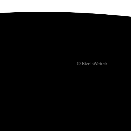
© BiznisWeb.sk