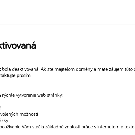
tivovaná
k
bola deaktivovaná. Ak ste majiteľom domény a máte záujem túto 
taktujte prosím
.
rýchle vytvorenie web stránky:
!
edvolených možností
rázky
používanie Vám stačia základné znalosti práce s internetom a text