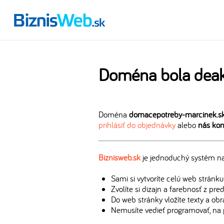
Doména bola deak
Doména
domacepotreby-marcinek.s
prihlásiť do objednávky
alebo
nás kon
Biznisweb.sk
je jednoduchý systém na 
Sami si vytvoríte celú web stránku
Zvolíte si dizajn a farebnosť z pr
Do web stránky vložíte texty a ob
Nemusíte vedieť programovať, na 