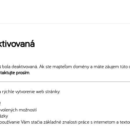
tivovaná
k
bola deaktivovaná. Ak ste majiteľom domény a máte záujem túto 
taktujte prosím
.
rýchle vytvorenie web stránky:
!
edvolených možností
rázky
používanie Vám stačia základné znalosti práce s internetom a text