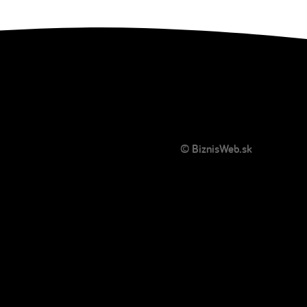
© BiznisWeb.sk