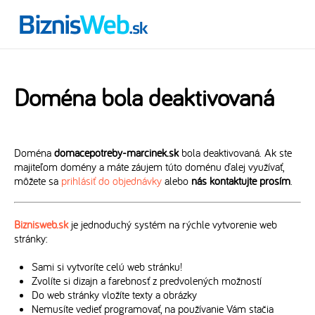
Doména bola deaktivovaná
Doména
domacepotreby-marcinek.sk
bola deaktivovaná. Ak ste
majiteľom domény a máte záujem túto doménu ďalej využívať,
môžete sa
prihlásiť do objednávky
alebo
nás kontaktujte prosím
.
Biznisweb.sk
je jednoduchý systém na rýchle vytvorenie web
stránky:
Sami si vytvoríte celú web stránku!
Zvolíte si dizajn a farebnosť z predvolených možností
Do web stránky vložíte texty a obrázky
Nemusíte vedieť programovať, na používanie Vám stačia