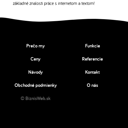
základné znalosti práce s internetom a textom!
Prečo my
Funkcie
Ceny
Referencie
Návody
Kontakt
Obchodné podmienky
O nás
© BiznisWeb.sk