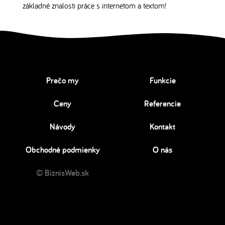
základné znalosti práce s internetom a textom!
Prečo my
Funkcie
Ceny
Referencie
Návody
Kontakt
Obchodné podmienky
O nás
© BiznisWeb.sk